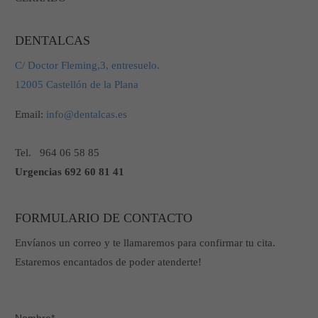
info@yourdomain.com
DENTALCAS
About us
C/ Doctor Fleming,3, entresuelo.
Lorem ipsum dolor sit amet, consectetuer adipiscing elit.
12005 Castellón de la Plana
Aenean commodo ligula eget dolor. Aenean massa. Cum sociis
Email:
natoque penatibus et magnis dis parturient montes, nascetur
info@dentalcas.es
ridiculus mus. Donec quam felis, ultricies nec.
Tel.
964 06 58 85
Urgencias
692 60 81 41
FORMULARIO DE CONTACTO
Envíanos un correo y te llamaremos para confirmar tu cita.
Estaremos encantados de poder atenderte!