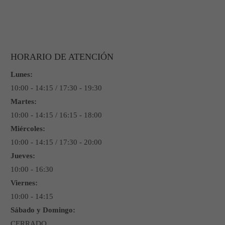
Lorem ipsum dolor sit amet:
24h
/ 365days
HORARIO DE ATENCIÓN
Lunes:
We offer support for our customers
10:00 - 14:15 / 17:30 - 19:30
Mon - Fri 8:00am - 5:00pm
(GMT +1)
Martes:
Get in touch
10:00 - 14:15 / 16:15 - 18:00
Miércoles:
Cybersteel Inc.
10:00 - 14:15 / 17:30 - 20:00
376-293 City Road, Suite 600
Jueves:
San Francisco, CA 94102
10:00 - 16:30
Viernes:
Have any questions?
10:00 - 14:15
+44 1234 567 890
Sábado y Domingo:
Drop us a line
CERRADO