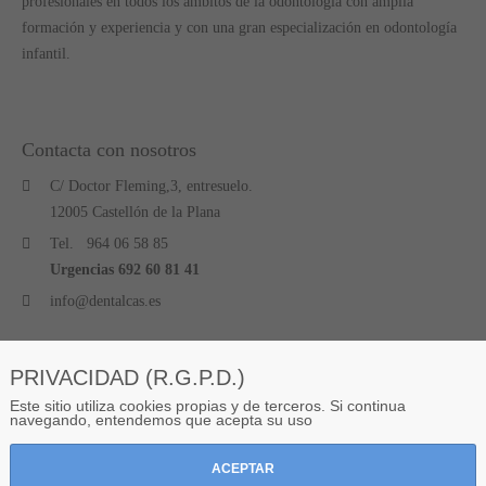
profesionales en todos los ámbitos de la odontología con amplia
formación y experiencia y con una gran especialización en odontología
infantil.
Contacta con nosotros
C/ Doctor Fleming,3, entresuelo.
12005 Castellón de la Plana
Tel.
964 06 58 85
Urgencias
692 60 81 41
info@dentalcas.es
RRSS
PRIVACIDAD (R.G.P.D.)
Síguenos en nuestras redes sociales!
Este sitio utiliza cookies propias y de terceros. Si continua
navegando, entendemos que acepta su uso