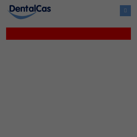
Login
Usuario
Contraseña
Login
Register
|
Lost your password?
Support